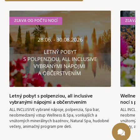
ZĽAVA OD POČTU NOCÍ
ZĽAVA 
Letný pobyt s polpenziou, all inclusive
Wellness 
vybranými nápojmi a občerstvením
nocí s p
ALL INCLUSIVE vybrané nápoje, polpenzia, Spa bar,
ALL INCLUS
neobmedzený vstup Wellness & Spa, vonkajších a
neobmedzen
vnútorných minerálnych bazénov, Natural Spa, hudobné
vnútorných
večery, animačný program pre deti.
večery, an