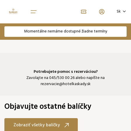
Voľba jazyka
Sk
Zaregistrujte sa
Zabudli ste heslo?
EN
Momentálne nemáme dostupné žiadne termíny
Domov
Email
Balíčky
Heslo
Izby
Potrebujete pomoc s rezerváciou?
Zavolajte na
045/530 00 26
alebo napíšte na
rezervacie@hotelkaskady.sk
Darčekové poukážky
Prihlásiť sa
Objavujte ostatné balíčky
Pokračovať bez prihlásenia
Zobraziť všetky balíčky